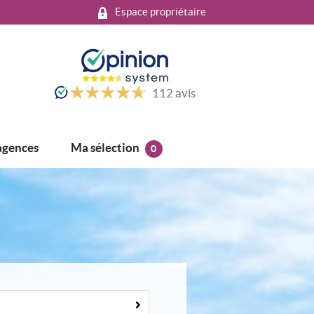
Espace propriétaire
112
avis
Ma sélection
agences
0