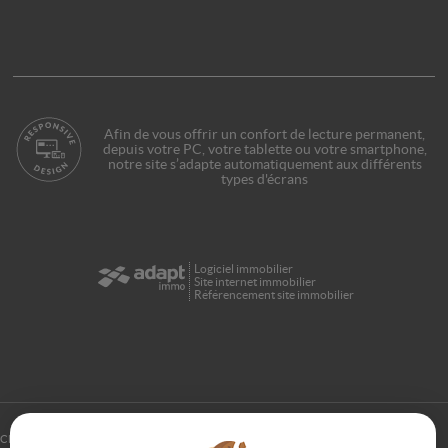
Afin de vous offrir un confort de lecture permanent,
depuis votre PC, votre tablette ou votre smartphone,
notre site s’adapte automatiquement aux différents
types d'écrans
Logiciel immobilier
Site internet immobilier
Référencement site immobilier
Clermont L'herault (34800)