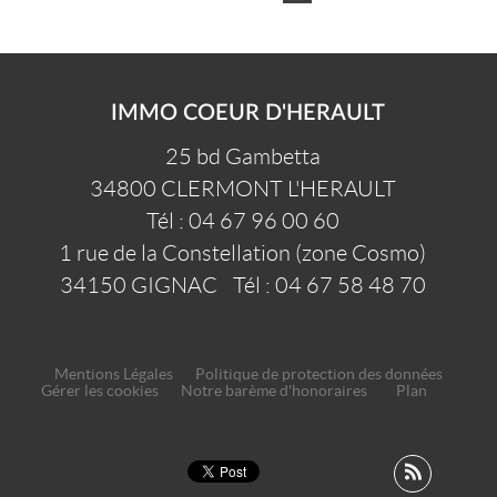
IMMO COEUR D'HERAULT
25 bd Gambetta
34800
CLERMONT L'HERAULT
Tél :
04 67 96 00 60
1 rue de la Constellation (zone Cosmo)
34150
GIGNAC
Tél :
04 67 58 48 70
Mentions Légales
Politique de protection des données
Gérer les cookies
Notre barème d'honoraires
Plan