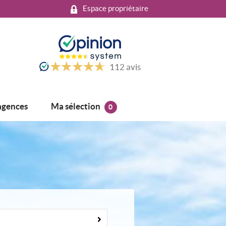
Espace propriétaire
112
avis
Ma sélection
agences
0