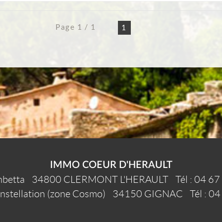
Page 1 / 1
1
IMMO COEUR D'HERAULT
betta
34800
CLERMONT L'HERAULT
Tél :
04 67
onstellation (zone Cosmo)
34150
GIGNAC
Tél :
04