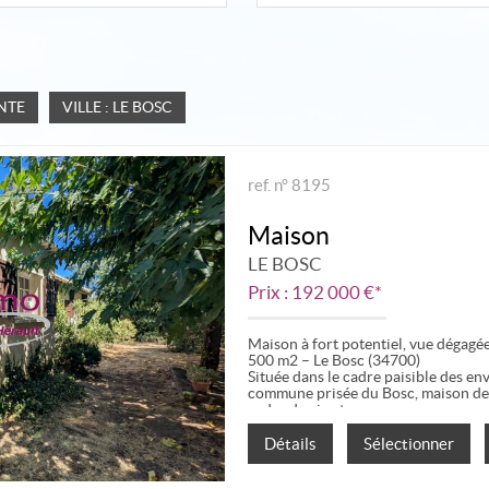
NTE
VILLE : LE BOSC
ref. n° 8195
Maison
LE BOSC
Prix : 192 000 €*
Maison à fort potentiel, vue dégagée
500 m2 – Le Bosc (34700)
Située dans le cadre paisible des en
commune prisée du Bosc, maison de 
cadre de vie et...
Détails
Sélectionner