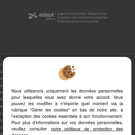
Logiciel immobilier Adapt Immo
Création site internet immobilier
Référencement immobilier
Clermont L'herault (34800)
Gignac (34150)
Saint Andre De Sangonis (34725)
Saint Felix De Lodez (34725)
Nous utiliserons uniquement les données personnelles
Montpeyroux (34150)
pour lesquelles vous avez donné votre accord. Vous
Peret (34800)
pouvez les modifier à n'importe quel moment via la
Aniane (34150)
rubrique "Gérer les cookies" en bas de notre site, à
Lodeve (34700)
l'exception des cookies essentiels à son fonctionnement.
Saint Bauzille De La Sylve (34230)
Pour plus d'informations sur vos données personnelles,
Ceyras (34800)
veuillez consulter
notre politique de protection des
Nebian (34800)