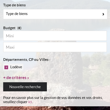
Type de biens
space propriétaire
Type de biens
Contact
Budget
(€)
Départements, CP ou Villes :
Lodève
X
Nouvelle recherche
Pour en savoir plus sur la gestion de vos données et vos droits,
veuillez cliquer
ici
.