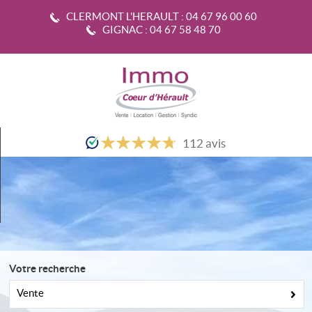
CLERMONT L'HERAULT :
04 67 96 00 60
GIGNAC :
04 67 58 48 70
Accueil
112
avis
Nos offres
Alerte-email
Estimation
Nos services
Votre recherche
Nos agences
Vente
Ma sélection
0